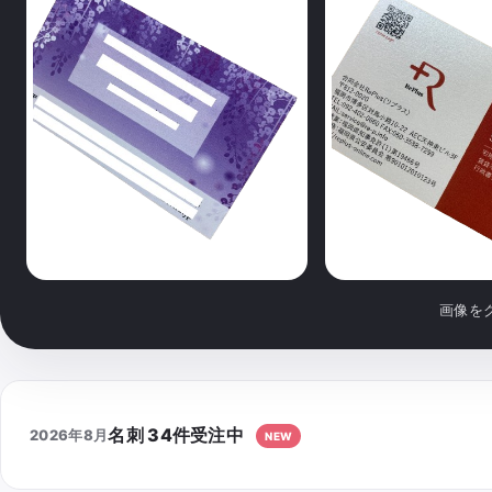
画像を
名刺
34
件受注中
2026年8月
NEW